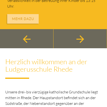
Verlässlichkeit in der Betreuung ihrer Kinder bis 13:15
Uhr.
arrow_back
arrow_back
arrow_back
arrow_back
arrow_back
arrow_forward
arrow_forward
arrow_forward
arrow_forward
arrow_forward
MEHR DAZU
MEHR DAZU
arrow_back
arrow_forward
Herzlich willkommen an der
Ludgerusschule Rhede
Unsere drei- bis vierzügige katholische Grundschule liegt
mitten in Rhede. Der Haupstandort befindet sich an der
Südstraße, der Nebenstandort gegenüber an der