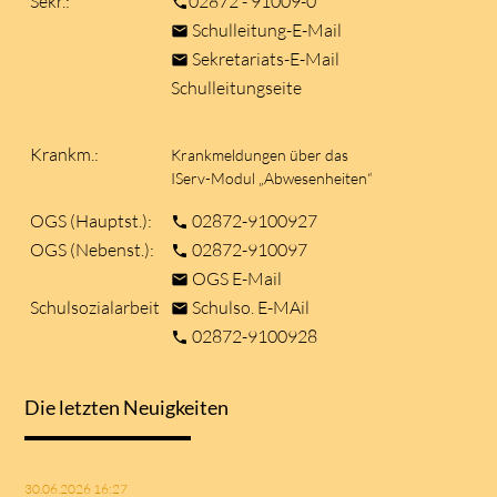
Sekr.:
02872 - 91009-0
phone
Schulleitung-E-Mail
mail
Sekretariats-E-Mail
mail
Schulleitungseite
Krankm.:
Krankmeldungen über das
IServ-Modul „Abwesenheiten“
OGS (Hauptst.):
02872-9100927
phone
OGS (Nebenst.):
02872-910097
phone
OGS E-Mail
mail
Schulsozialarbeit
Schulso. E-MAil
mail
02872-9100928
phone
Die letzten Neuigkeiten
30.06.2026 16:27