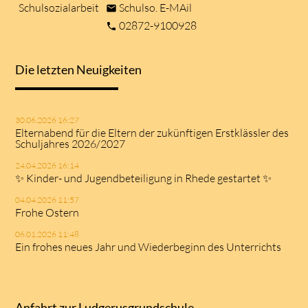
Schulsozialarbeit
Schulso. E-MAil
mail
02872-9100928
phone
Die letzten Neuigkeiten
30.06.2026 16:27
Elternabend für die Eltern der zukünftigen Erstklässler des
Schuljahres 2026/2027
24.04.2026 16:14
✨ Kinder- und Jugendbeteiligung in Rhede gestartet ✨
04.04.2026 11:57
Frohe Ostern
06.01.2026 11:48
Ein frohes neues Jahr und Wiederbeginn des Unterrichts
Anfahrt zur Ludgerusgrundschule