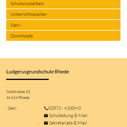
Schulsozialarbeit
Unterrichtsszeiten
IServ
Downloads
Ludgerusgrundschule Rhede
Südstrasse 31
46414 Rhede
Sekr.:
02872 - 91009-0
phone
Schulleitung-E-Mail
mail
Sekretariats-E-Mail
mail