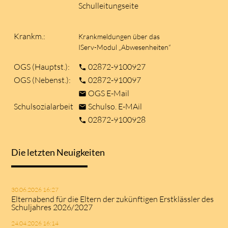
Schulleitungseite
Krankm.:
Krankmeldungen über das
IServ-Modul „Abwesenheiten“
OGS (Hauptst.):
02872-9100927
phone
OGS (Nebenst.):
02872-910097
phone
OGS E-Mail
mail
Schulsozialarbeit
Schulso. E-MAil
mail
02872-9100928
phone
Die letzten Neuigkeiten
30.06.2026 16:27
Elternabend für die Eltern der zukünftigen Erstklässler des
Schuljahres 2026/2027
24.04.2026 16:14