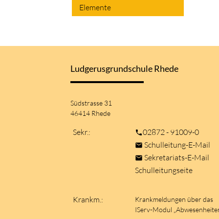
Elemente
Ludgerusgrundschule Rhede
Südstrasse 31
46414 Rhede
Sekr.:
02872 - 91009-0
phone
Schulleitung-E-Mail
mail
Sekretariats-E-Mail
mail
Schulleitungseite
Krankm.:
Krankmeldungen über das
IServ-Modul „Abwesenheite