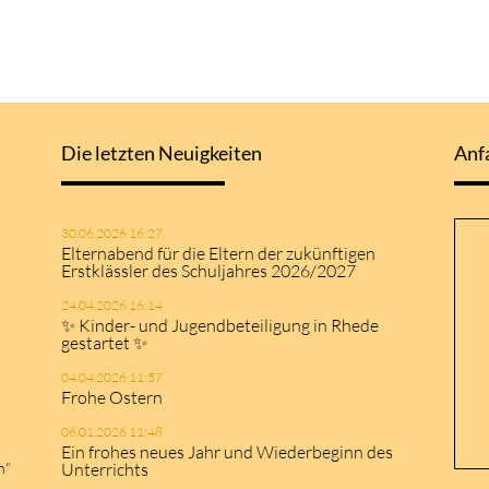
Die letzten Neuigkeiten
Anf
30.06.2026 16:27
Elternabend für die Eltern der zukünftigen
Erstklässler des Schuljahres 2026/2027
24.04.2026 16:14
✨ Kinder- und Jugendbeteiligung in Rhede
gestartet ✨
04.04.2026 11:57
Frohe Ostern
06.01.2026 11:48
Ein frohes neues Jahr und Wiederbeginn des
n“
Unterrichts