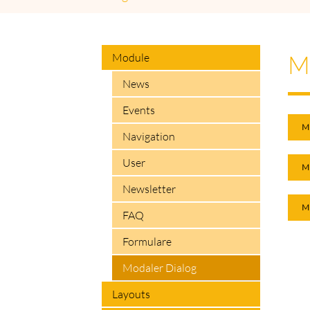
M
Module
News
Events
M
Navigation
User
M
Newsletter
M
FAQ
Formulare
Modaler Dialog
Layouts