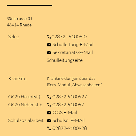
Südstrasse 31
46414 Rhede
Sekr.:
02872 - 91009-0
phone
Schulleitung-E-Mail
mail
Sekretariats-E-Mail
mail
Schulleitungseite
Krankm.:
Krankmeldungen über das
IServ-Modul „Abwesenheiten“
OGS (Hauptst.):
02872-9100927
phone
OGS (Nebenst.):
02872-910097
phone
OGS E-Mail
mail
Schulsozialarbeit
Schulso. E-MAil
mail
02872-9100928
phone