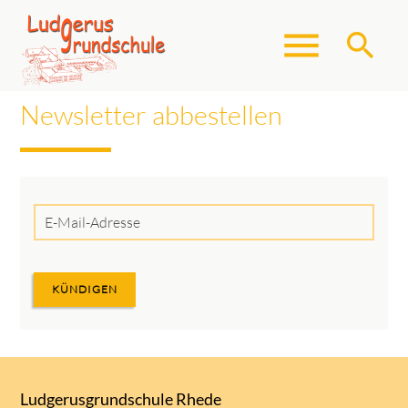
menu
search
Newsletter abbestellen
Suchbegriffe
SUCHEN
E-
Mail-
Adresse
KÜNDIGEN
Ludgerusgrundschule Rhede